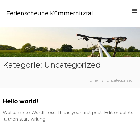
Z
u
Ferienscheune Kümmernitztal
r
ü
c
k
z
u
m
I
Kategorie:
Uncategorized
n
h
Home
Uncategorized
a
l
t
Hello world!
Welcome to WordPress. This is your first post. Edit or delete
it, then start writing!